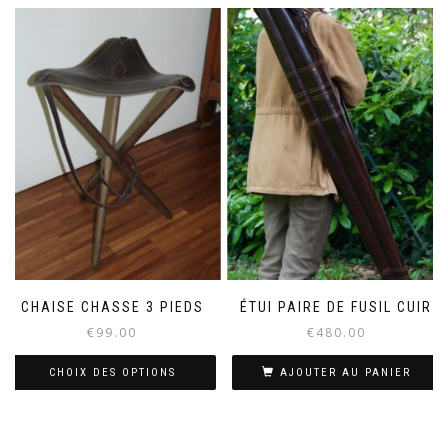
a
plusieurs
variations.
Les
options
peuvent
être
choisies
sur
la
page
du
produit
CHAISE CHASSE 3 PIEDS
ÉTUI PAIRE DE FUSIL CUIR
€
99.00
€
480.00
CHOIX DES OPTIONS
AJOUTER AU PANIER
Ce
produit