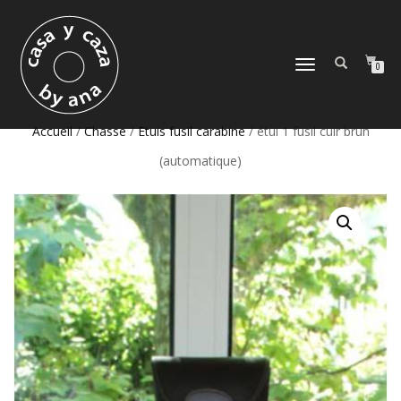
DÉPLIER
0
LA
NAVIGATION
Accueil
/
Chasse
/
Etuis fusil carabine
/ étui 1 fusil cuir brun
(automatique)