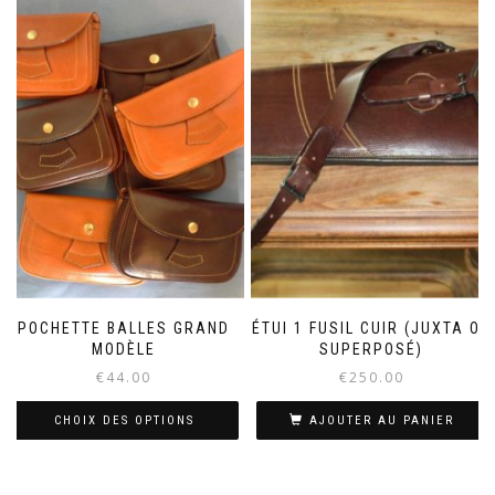
POCHETTE BALLES GRAND
ÉTUI 1 FUSIL CUIR (JUXTA OU
MODÈLE
SUPERPOSÉ)
€
44.00
€
250.00
CHOIX DES OPTIONS
AJOUTER AU PANIER
Ce
produit