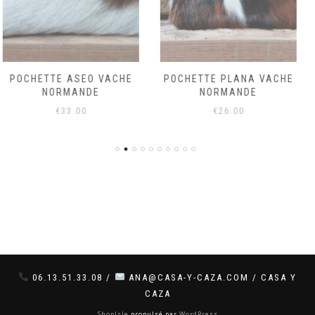
POCHETTE PLANA VACHE
PORTE CLÉS | BOIS DE
NORMANDE
CERF
€
26.00
€
10.00
06.13.51.33.08 /
ANA@CASA-Y-CAZA.COM / CASA Y
CAZA
ShopIsle
propulsé par
WordPress